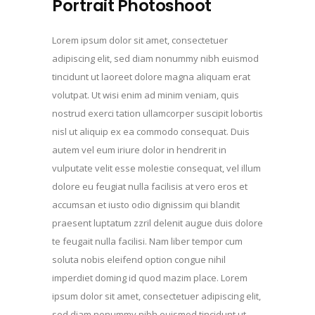
Portrait Photoshoot
Lorem ipsum dolor sit amet, consectetuer
adipiscing elit, sed diam nonummy nibh euismod
tincidunt ut laoreet dolore magna aliquam erat
volutpat. Ut wisi enim ad minim veniam, quis
nostrud exerci tation ullamcorper suscipit lobortis
nisl ut aliquip ex ea commodo consequat. Duis
autem vel eum iriure dolor in hendrerit in
vulputate velit esse molestie consequat, vel illum
dolore eu feugiat nulla facilisis at vero eros et
accumsan et iusto odio dignissim qui blandit
praesent luptatum zzril delenit augue duis dolore
te feugait nulla facilisi. Nam liber tempor cum
soluta nobis eleifend option congue nihil
imperdiet doming id quod mazim place. Lorem
ipsum dolor sit amet, consectetuer adipiscing elit,
sed diam nonummy nibh euismod tincidunt ut