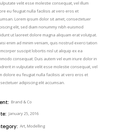
vulputate velit esse molestie consequat, vel illum
ore eu feugiat nulla facilisis at vero eros et
umsan. Lorem ipsum dolor sit amet, consectetuer
piscing elit, sed diam nonummy nibh euismod
cidunt ut laoreet dolore magna aliquam erat volutpat.
wisi enim ad minim veniam, quis nostrud exerci tation
amcorper suscipit lobortis nisl ut aliquip ex ea
modo consequat. Duis autem vel eum iriure dolor in
drerit in vulputate velit esse molestie consequat, vel
um dolore eu feugiat nulla facilisis at vero eros et
sectetuer adipiscing elit accumsan.
ient:
Brand & Co
te:
January 25, 2016
tegory:
Art, Modelling