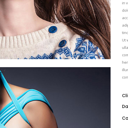
in 
dol
acc
adi
tin
Ut 
ull
com
hen
ill
con
Cl
Da
Ca