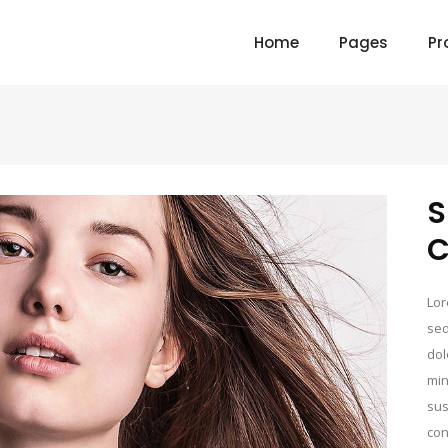
Home
Pages
Pr
S
C
Lor
sed
dol
min
sus
con